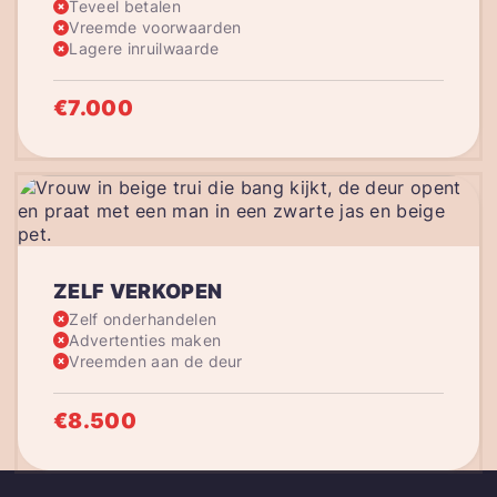
Teveel betalen
Vreemde voorwaarden
Lagere inruilwaarde
€7.000
ZELF VERKOPEN
Zelf onderhandelen
Advertenties maken
Vreemden aan de deur
€8.500