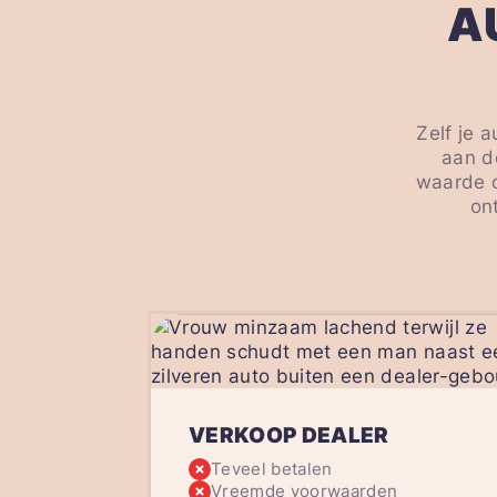
A
Zelf je 
aan de
waarde o
on
VERKOOP DEALER
Teveel betalen
Vreemde voorwaarden