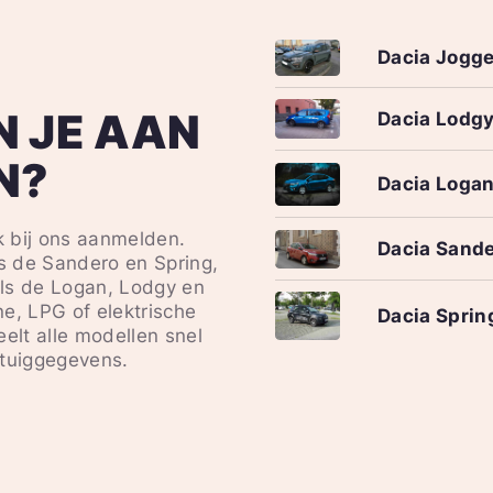
Dacia Jogge
N JE AAN
Dacia Lodg
N?
Dacia Loga
k bij ons aanmelden.
Dacia Sand
s de Sandero en Spring,
ls de Logan, Lodgy en
e, LPG of elektrische
Dacia Sprin
elt alle modellen snel
rtuiggegevens.