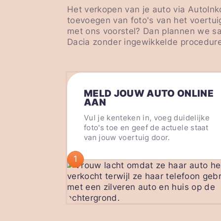
Het verkopen van je auto via AutoInk
toevoegen van foto's van het voertui
met ons voorstel? Dan plannen we sam
Dacia zonder ingewikkelde procedure
MELD JOUW AUTO ONLINE
AAN
Vul je kenteken in, voeg duidelijke
foto's toe en geef de actuele staat
van jouw voertuig door.
1