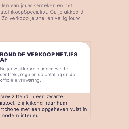
ullen van jouw kenteken en het
AutoInkoopSpecialist. Ga je akkoord
Zo verkoop je snel en veilig jouw
ROND DE VERKOOP NETJES
AF
Na jouw akkoord plannen we de
controle, regelen de betaling en de
officiële vrijwaring.