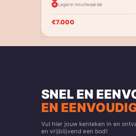
Lagere inruilwaarde
€7.000
SNEL EN EENV
EN EENVOUDIG
Vul hier jouw kenteken in en ontv
en vrijblijvend een bod!