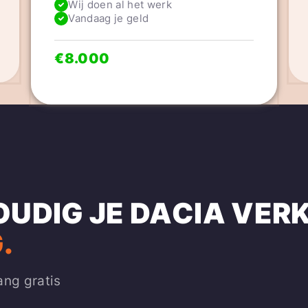
Wij doen al het werk
Vandaag je geld
€8.000
OUDIG JE DACIA VER
.
ang gratis