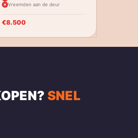
Vreemden aan de deur
€8.500
KOPEN
?
SNEL