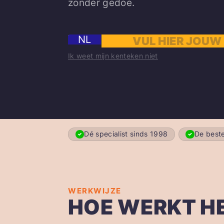
zonder gedoe.
NL
Ik weet mijn kenteken niet
Dé specialist sinds 1998
De beste
WERKWIJZE
HOE WERKT H