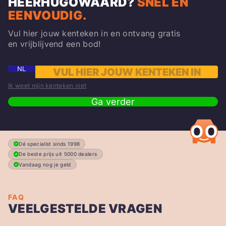
HEERHUGOWAARD
?
SNEL EN
EENVOUDIG.
Vul hier jouw kenteken in en ontvang gratis
en vrijblijvend een bod!
NL
Ik weet mijn kenteken niet
Ga verder
Dé specialist sinds 1998
De beste prijs uit 5000 dealers
Vandaag nog je geld
FAQ
VEELGESTELDE VRAGEN