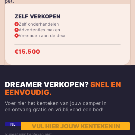
ZELF VERKOPEN
Zelf onderhandelen
Advertenties maken
Vreemden aan de deur
€15.500
DREAMER VERKOPEN
?
SNEL EN
EENVOUDIG.
Voer hier het kenteken van jouw camper in
en ontvang gratis en vrijblijvend een bod!
NL
Ik weet mijn kenteken niet