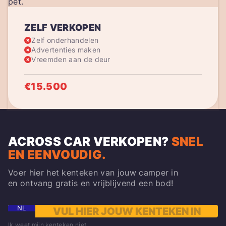
ZELF VERKOPEN
Zelf onderhandelen
Advertenties maken
Vreemden aan de deur
€15.500
ACROSS CAR VERKOPEN
?
SNEL
EN EENVOUDIG.
Voer hier het kenteken van jouw camper in
en ontvang gratis en vrijblijvend een bod!
NL
Ik weet mijn kenteken niet