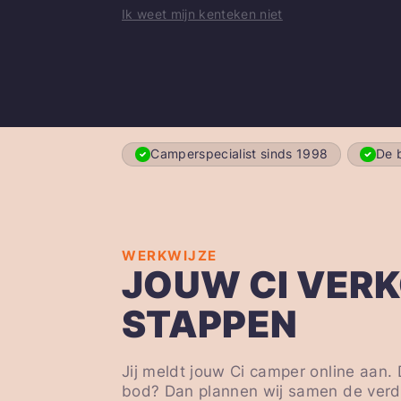
Ik weet mijn kenteken niet
Camperspecialist sinds 1998
De b
WERKWIJZE
JOUW CI VERK
STAPPEN
Jij meldt jouw Ci camper online aan.
bod? Dan plannen wij samen de verd