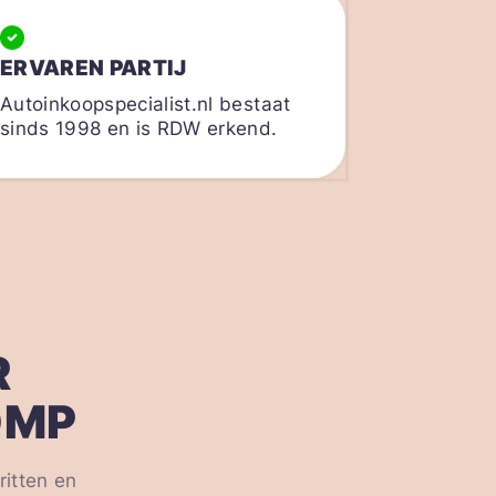
ERVAREN PARTIJ
Autoinkoopspecialist.nl bestaat
sinds 1998 en is RDW erkend.
R
OMP
ritten en