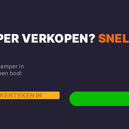
PER VERKOPEN
?
SNEL
camper in
 een bod!