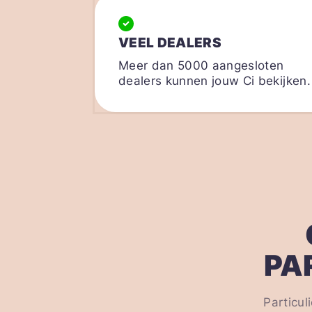
VEEL DEALERS
Meer dan 5000 aangesloten
dealers kunnen jouw Ci bekijken.
PA
Particul