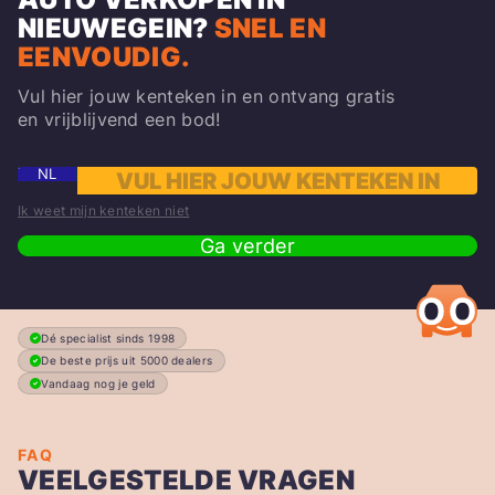
NIEUWEGEIN
?
SNEL EN
EENVOUDIG.
Vul hier jouw kenteken in en ontvang gratis
en vrijblijvend een bod!
NL
Ik weet mijn kenteken niet
Ga verder
Dé specialist sinds 1998
De beste prijs uit 5000 dealers
Vandaag nog je geld
FAQ
VEELGESTELDE VRAGEN