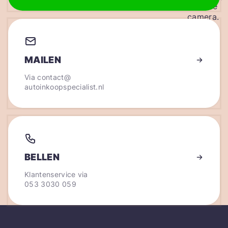
MAILEN
Via
contact@
autoinkoopspecialist.nl
BELLEN
Klantenservice via
053 3030 059