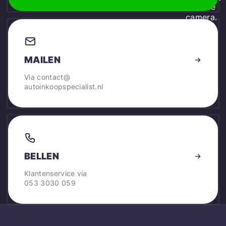
MAILEN
Via
contact@
autoinkoopspecialist.nl
BELLEN
Klantenservice via
053 3030 059