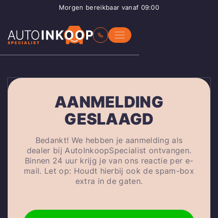
Morgen bereikbaar vanaf 09:00
AANMELDING
GESLAAGD
Bedankt! We hebben je aanmelding als
dealer bij AutoInkoopSpecialist ontvangen.
Binnen 24 uur krijg je van ons reactie per e-
mail. Let op: Houdt hierbij ook de spam-box
extra in de gaten.