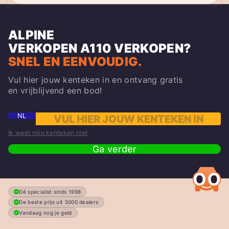
ALPINE
VERKOPEN
A110
VERKOPEN?
SNEL EN EENVOUDIG.
Vul hier jouw kenteken in en ontvang gratis
en vrijblijvend een bod!
NL
Ik weet mijn kenteken niet
Ga verder
Dé specialist sinds 1998
De beste prijs uit 5000 dealers
Vandaag nog je geld