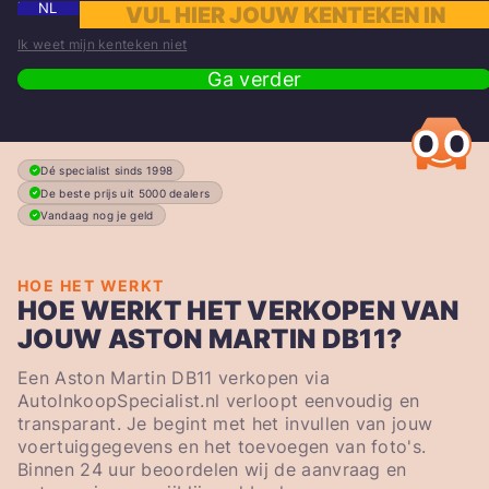
NL
Ik weet mijn kenteken niet
Ga verder
Dé specialist sinds 1998
De beste prijs uit 5000 dealers
Vandaag nog je geld
HOE HET WERKT
HOE WERKT HET VERKOPEN VAN
JOUW ASTON MARTIN DB11?
Een Aston Martin DB11 verkopen via
AutoInkoopSpecialist.nl verloopt eenvoudig en
transparant. Je begint met het invullen van jouw
voertuiggegevens en het toevoegen van foto's.
Binnen 24 uur beoordelen wij de aanvraag en