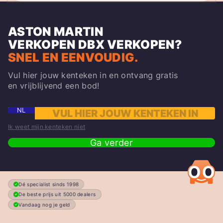
ASTON MARTIN
VERKOPEN
DBX
VERKOPEN?
SNEL EN EENVOUDIG.
Vul hier jouw kenteken in en ontvang gratis
en vrijblijvend een bod!
NL
Ik weet mijn kenteken niet
Ga verder
Dé specialist sinds 1998
De beste prijs uit 5000 dealers
Vandaag nog je geld