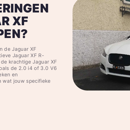
ERINGEN
R XF
PEN?
an de Jaguar XF
tieve Jaguar XF R-
n de krachtige Jaguar XF
oals de 2.0 i4 of 3.0 V6
teken en
 wat jouw specifieke