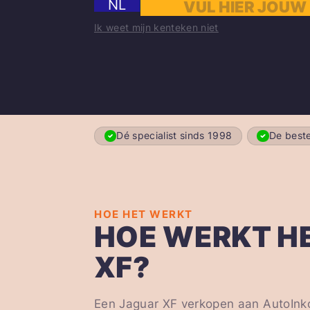
NL
Ik weet mijn kenteken niet
Dé specialist sinds 1998
De beste
HOE HET WERKT
HOE WERKT H
XF?
Een Jaguar XF verkopen aan AutoInko