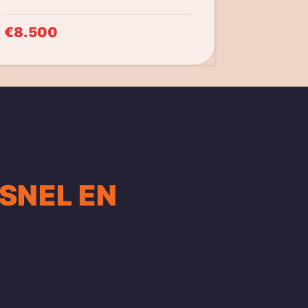
€8.500
SNEL EN