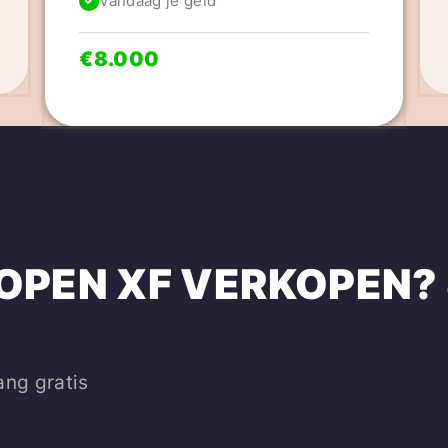
Vandaag je geld
€8.000
OPEN
XF
VERKOPEN?
ang gratis