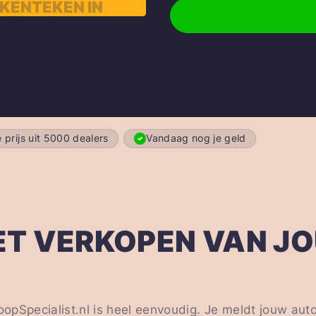
 prijs uit 5000 dealers
Vandaag nog je geld
ET VERKOPEN VAN J
opSpecialist.nl is heel eenvoudig. Je meldt jouw aut