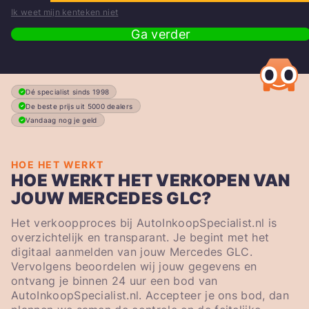
Ik weet mijn kenteken niet
Ga verder
Dé specialist sinds 1998
De beste prijs uit 5000 dealers
Vandaag nog je geld
HOE HET WERKT
HOE WERKT HET VERKOPEN VAN
JOUW MERCEDES GLC?
Het verkoopproces bij AutoInkoopSpecialist.nl is
overzichtelijk en transparant. Je begint met het
digitaal aanmelden van jouw Mercedes GLC.
Vervolgens beoordelen wij jouw gegevens en
ontvang je binnen 24 uur een bod van
AutoInkoopSpecialist.nl. Accepteer je ons bod, dan