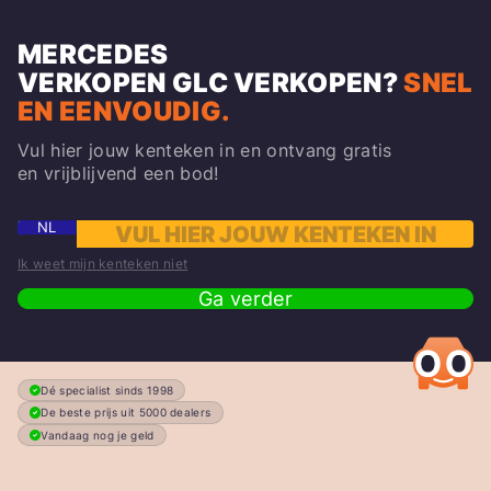
MERCEDES
VERKOPEN
GLC
VERKOPEN?
SNEL
EN EENVOUDIG.
Vul hier jouw kenteken in en ontvang gratis
en vrijblijvend een bod!
NL
Ik weet mijn kenteken niet
Ga verder
Dé specialist sinds 1998
De beste prijs uit 5000 dealers
Vandaag nog je geld