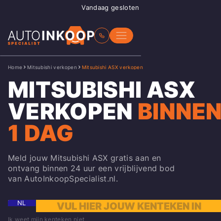
Vandaag gesloten
Home
Mitsubishi verkopen
Mitsubishi ASX verkopen
MITSUBISHI ASX
VERKOPEN
BINNE
1 DAG
Meld jouw Mitsubishi ASX gratis aan en
ontvang binnen 24 uur een vrijblijvend bod
van AutoInkoopSpecialist.nl.
NL
Ik weet mijn kenteken niet