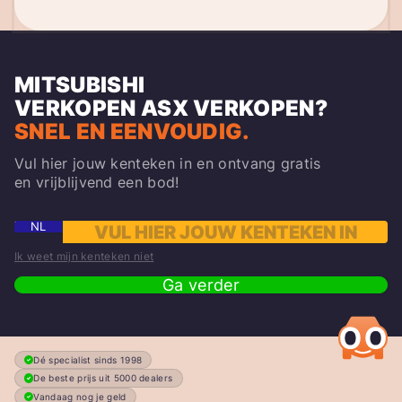
MITSUBISHI
VERKOPEN
ASX
VERKOPEN?
SNEL EN EENVOUDIG.
Vul hier jouw kenteken in en ontvang gratis
en vrijblijvend een bod!
NL
Ik weet mijn kenteken niet
Ga verder
Dé specialist sinds 1998
De beste prijs uit 5000 dealers
Vandaag nog je geld