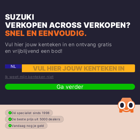
SUZUKI
VERKOPEN
ACROSS
VERKOPEN?
SNEL EN EENVOUDIG.
Vul hier jouw kenteken in en ontvang gratis
en vrijblijvend een bod!
NL
Ik weet mijn kenteken niet
Ga verder
Dé specialist sinds 1998
De beste prijs uit 5000 dealers
Vandaag nog je geld