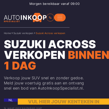
Morgen bereikbaar vanaf 09:00
Home
Suzuki verkopen
Suzuki Across verkopen
SUZUKI ACROSS
VERKOPEN
BINNE
1 DAG
Verkoop jouw SUV snel en zonder gedoe.
Meld jouw voertuig gratis aan en ontvang
snel een bod van AutoInkoopSpecialist.nl.
NL
Ik weet mijn kenteken niet