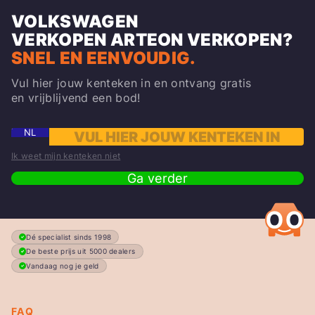
VOLKSWAGEN
VERKOPEN
ARTEON
VERKOPEN?
SNEL EN EENVOUDIG.
Vul hier jouw kenteken in en ontvang gratis
en vrijblijvend een bod!
NL
Ik weet mijn kenteken niet
Ga verder
Dé specialist sinds 1998
De beste prijs uit 5000 dealers
Vandaag nog je geld
FAQ