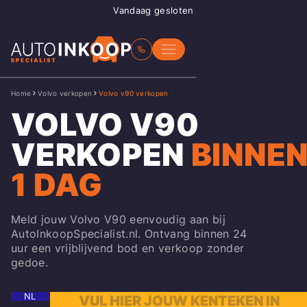
Vandaag gesloten
Home
Volvo verkopen
Volvo v90 verkopen
VOLVO V90
VERKOPEN
BINNE
1 DAG
Meld jouw Volvo V90 eenvoudig aan bij
AutoInkoopSpecialist.nl. Ontvang binnen 24
uur een vrijblijvend bod en verkoop zonder
gedoe.
NL