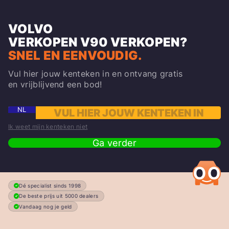
VOLVO
VERKOPEN
V90
VERKOPEN?
SNEL EN EENVOUDIG.
Vul hier jouw kenteken in en ontvang gratis
en vrijblijvend een bod!
NL
Ik weet mijn kenteken niet
Ga verder
Dé specialist sinds 1998
De beste prijs uit 5000 dealers
Vandaag nog je geld