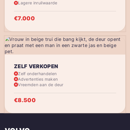
Lagere inruilwaarde
€7.000
ZELF VERKOPEN
Zelf onderhandelen
Advertenties maken
Vreemden aan de deur
€8.500