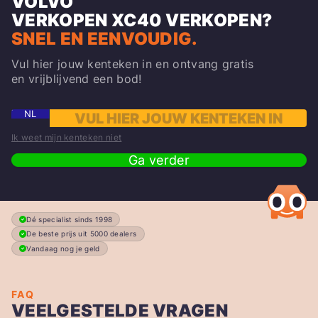
VOLVO
VERKOPEN
XC40
VERKOPEN?
SNEL EN EENVOUDIG.
Vul hier jouw kenteken in en ontvang gratis
en vrijblijvend een bod!
NL
Ik weet mijn kenteken niet
Ga verder
Dé specialist sinds 1998
De beste prijs uit 5000 dealers
Vandaag nog je geld
FAQ
VEELGESTELDE VRAGEN