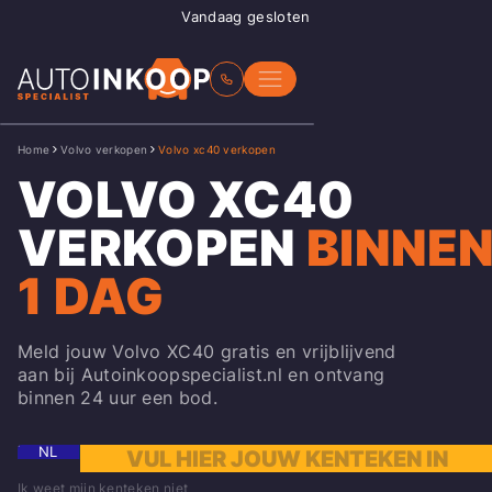
Vandaag gesloten
Home
Volvo verkopen
Volvo xc40 verkopen
VOLVO XC40
VERKOPEN
BINNE
1 DAG
Meld jouw Volvo XC40 gratis en vrijblijvend
aan bij Autoinkoopspecialist.nl en ontvang
binnen 24 uur een bod.
NL
Ik weet mijn kenteken niet