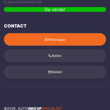
Ik weet mijn kenteken niet
Ga verder
CONTACT
Whatsapp
Bellen
Mailen
©
2026
, AUTO
INKOOP
SPECIALIST