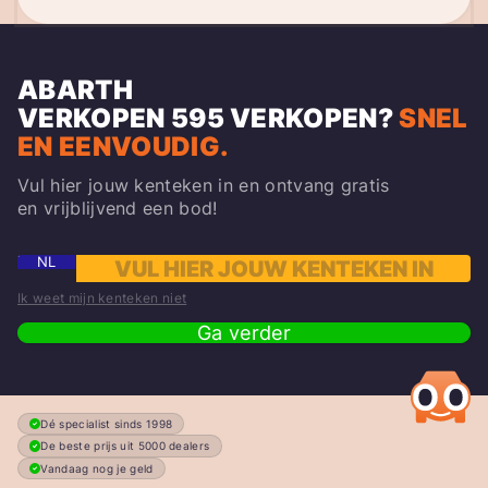
ABARTH
VERKOPEN
595
VERKOPEN?
SNEL
EN EENVOUDIG.
Vul hier jouw kenteken in en ontvang gratis
en vrijblijvend een bod!
NL
Ik weet mijn kenteken niet
Ga verder
Dé specialist sinds 1998
De beste prijs uit 5000 dealers
Vandaag nog je geld