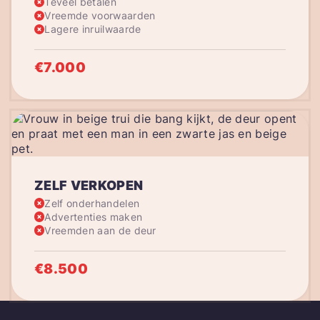
Teveel betalen
Vreemde voorwaarden
Lagere inruilwaarde
€7.000
ZELF VERKOPEN
Zelf onderhandelen
Advertenties maken
Vreemden aan de deur
€8.500