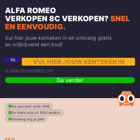
ALFA ROMEO
VERKOPEN
8C
VERKOPEN?
SNEL
EN EENVOUDIG.
Vul hier jouw kenteken in en ontvang gratis
en vrijblijvend een bod!
NL
Ik weet mijn kenteken niet
Ga verder
Dé specialist sinds 1998
De beste prijs uit 5000 dealers
Vandaag nog je geld
FAQ