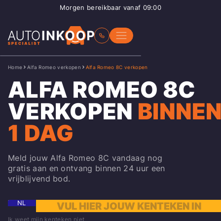
Morgen bereikbaar vanaf 09:00
Home
Alfa Romeo verkopen
Alfa Romeo 8C verkopen
ALFA ROMEO 8C
VERKOPEN
BINNE
1 DAG
Meld jouw Alfa Romeo 8C vandaag nog
gratis aan en ontvang binnen 24 uur een
vrijblijvend bod.
NL
Ik weet mijn kenteken niet