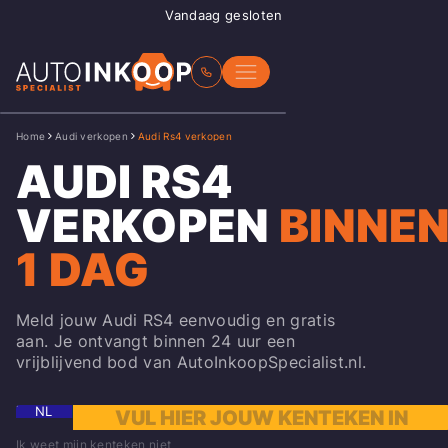
Vandaag gesloten
Home
Audi verkopen
Audi Rs4 verkopen
AUDI RS4
VERKOPEN
BINNE
1 DAG
Meld jouw Audi RS4 eenvoudig en gratis
aan. Je ontvangt binnen 24 uur een
vrijblijvend bod van AutoInkoopSpecialist.nl.
NL
Ik weet mijn kenteken niet