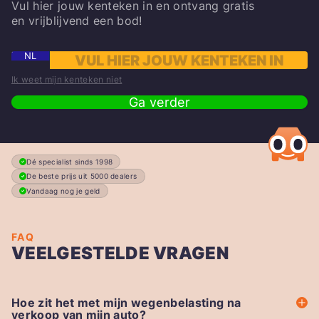
Vul hier jouw kenteken in en ontvang gratis
en vrijblijvend een bod!
NL
Ik weet mijn kenteken niet
Ga verder
Dé specialist sinds 1998
De beste prijs uit 5000 dealers
Vandaag nog je geld
FAQ
VEELGESTELDE VRAGEN
Hoe zit het met mijn wegenbelasting na
verkoop van mijn auto?