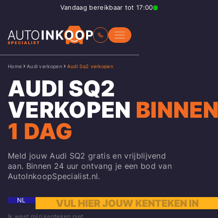
Vandaag bereikbaar tot 17:00
Home
Audi verkopen
Audi Sq2 verkopen
AUDI SQ2
VERKOPEN
BINNE
1 DAG
Meld jouw Audi SQ2 gratis en vrijblijvend
aan. Binnen 24 uur ontvang je een bod van
AutoInkoopSpecialist.nl.
NL
Ik weet mijn kenteken niet