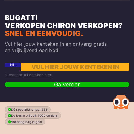
BUGATTI
VERKOPEN
CHIRON
VERKOPEN?
SNEL EN EENVOUDIG.
Vul hier jouw kenteken in en ontvang gratis
en vrijblijvend een bod!
NL
Ik weet mijn kenteken niet
Ga verder
Dé specialist sinds 1998
De beste prijs uit 5000 dealers
Vandaag nog je geld