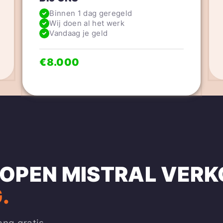
Binnen 1 dag geregeld
Wij doen al het werk
Vandaag je geld
€8.000
KOPEN
MISTRAL
VERK
.