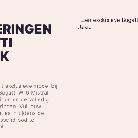
ERINGEN
TI
IK
it exclusieve model bij
Bugatti W16 Mistral
tion en de volledig
ringen. Vul jouw
ties in tijdens de
assend bod te
l.