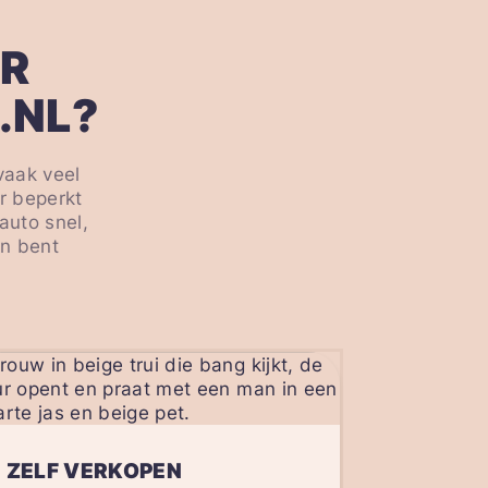
R
.NL?
vaak veel
er beperkt
auto snel,
en bent
ZELF VERKOPEN