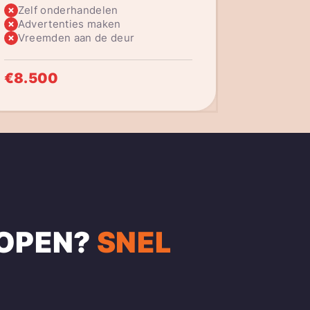
Zelf onderhandelen
Advertenties maken
Vreemden aan de deur
€8.500
OPEN?
SNEL