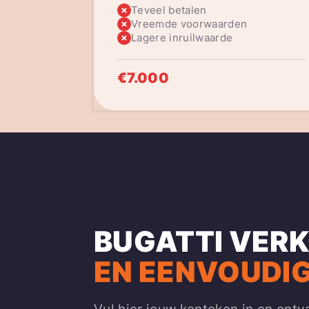
Teveel betalen
Vreemde voorwaarden
Lagere inruilwaarde
€7.000
BUGATTI VER
EN EENVOUDIG