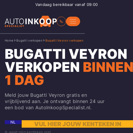
Vandaag bereikbaar vanaf 09:00
Home
Bugatti verkopen
Bugatti Veyron verkopen
BUGATTI VEYRON
VERKOPEN
BINNE
1 DAG
Meld jouw Bugatti Veyron gratis en
vrijblijvend aan. Je ontvangt binnen 24 uur
een bod van AutoInkoopSpecialist.nl.
NL
Ik weet mijn kenteken niet