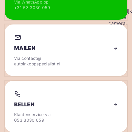
Via WhatsApp op
+31 53 3030 059
MAILEN
Via
contact@
autoinkoopspecialist.nl
BELLEN
Klantenservice via
053 3030 059