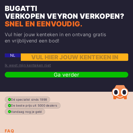
BUGATTI
VERKOPEN
VEYRON
VERKOPEN?
SNEL EN EENVOUDIG.
Vul hier jouw kenteken in en ontvang gratis
en vrijblijvend een bod!
NL
Ik weet mijn kenteken niet
Ga verder
Dé specialist sinds 1998
De beste prijs uit 5000 dealers
Vandaag nog je geld
FAQ