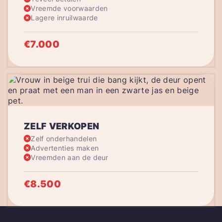
Vreemde voorwaarden
Lagere inruilwaarde
€7.000
ZELF VERKOPEN
Zelf onderhandelen
Advertenties maken
Vreemden aan de deur
€8.500