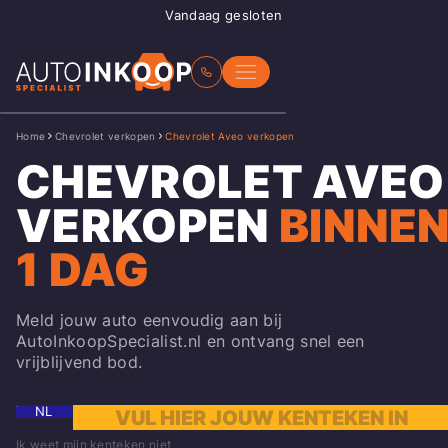
Vandaag gesloten
Home
Chevrolet verkopen
Chevrolet Aveo verkopen
CHEVROLET AVEO
VERKOPEN
BINNE
1 DAG
Meld jouw auto eenvoudig aan bij
AutoInkoopSpecialist.nl en ontvang snel een
vrijblijvend bod.
NL
Ik weet mijn kenteken niet