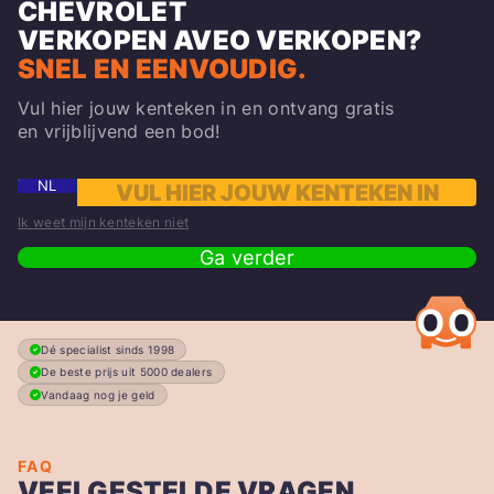
CHEVROLET
VERKOPEN
AVEO
VERKOPEN?
SNEL EN EENVOUDIG.
Vul hier jouw kenteken in en ontvang gratis
en vrijblijvend een bod!
NL
Ik weet mijn kenteken niet
Ga verder
Dé specialist sinds 1998
De beste prijs uit 5000 dealers
Vandaag nog je geld
FAQ
VEELGESTELDE VRAGEN