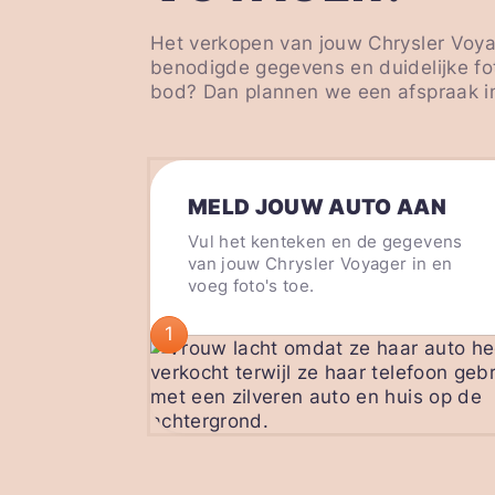
Het verkopen van jouw Chrysler Voyag
benodigde gegevens en duidelijke fot
bod? Dan plannen we een afspraak in
MELD JOUW AUTO AAN
Vul het kenteken en de gegevens
van jouw Chrysler Voyager in en
voeg foto's toe.
1