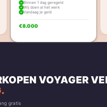
Binnen 1 dag geregeld
Wij doen al het werk
Vandaag je geld
€8.000
RKOPEN
VOYAGER
VE
.
ang gratis