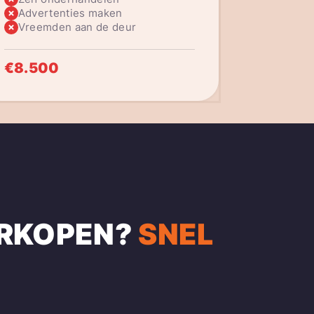
Advertenties maken
Vreemden aan de deur
€8.500
RKOPEN?
SNEL