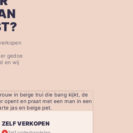
R
AN
ST?
 verkopen
j
der gedoe
d en wij
ZELF VERKOPEN
Zelf onderhandelen