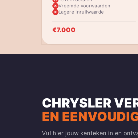
Vreemde voorwaarden
Lagere inruilwaarde
€7.000
CHRYSLER VE
EN EENVOUDIG
Vul hier jouw kenteken in en ontv