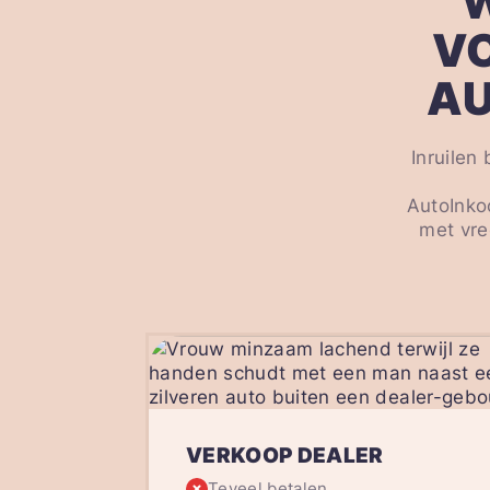
V
AU
Inruilen
AutoInko
met vre
VERKOOP DEALER
Teveel betalen