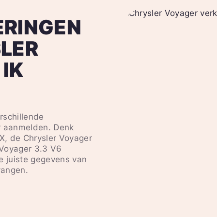
ERINGEN
SLER
IK
erschillende
er aanmelden. Denk
LX, de Chrysler Voyager
 Voyager 3.3 V6
e juiste gegevens van
vangen.