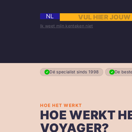
NL
Ik weet mijn kenteken niet
Dé specialist sinds 1998
De beste
HOE HET WERKT
HOE WERKT H
VOYAGER?