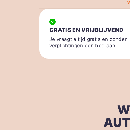
GRATIS EN VRIJBLIJVEND
Je vraagt altijd gratis en zonder
verplichtingen een bod aan.
W
AUT