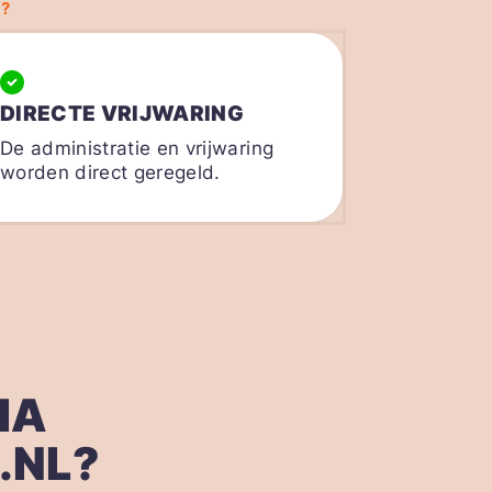
?
DIRECTE VRIJWARING
De administratie en vrijwaring
worden direct geregeld.
IA
.NL?