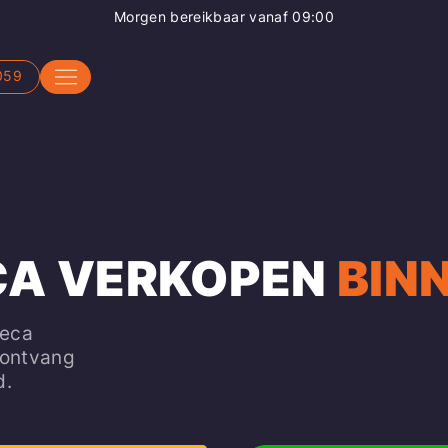
Morgen bereikbaar vanaf 09:00
059
CA VERKOPEN
BIN
teca
 ontvang
d.