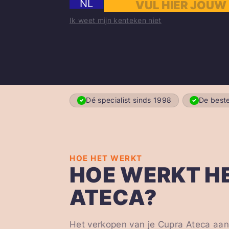
NL
Ik weet mijn kenteken niet
Dé specialist sinds 1998
De beste
HOE HET WERKT
HOE WERKT HE
ATECA?
Het verkopen van je Cupra Ateca aan 