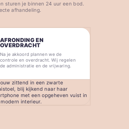
en sturen je binnen 24 uur een bod.
ecte afhandeling.
AFRONDING EN
OVERDRACHT
Na je akkoord plannen we de
controle en overdracht. Wij regelen
de administratie en de vrijwaring.