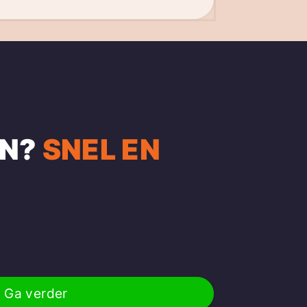
EN?
SNEL EN
Ga verder