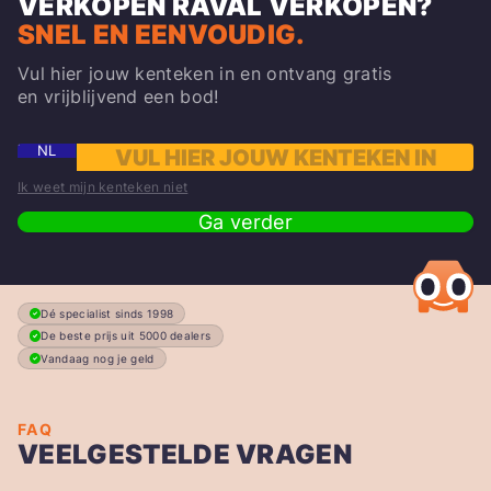
VERKOPEN
RAVAL
VERKOPEN?
SNEL EN EENVOUDIG.
Vul hier jouw kenteken in en ontvang gratis
en vrijblijvend een bod!
NL
Ik weet mijn kenteken niet
Ga verder
Dé specialist sinds 1998
De beste prijs uit 5000 dealers
Vandaag nog je geld
FAQ
VEELGESTELDE VRAGEN