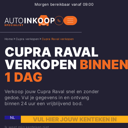
Morgen bereikbaar vanaf 09:00
Home
Cupra verkopen
Cupra Raval verkopen
CUPRA RAVAL
VERKOPEN
BINNE
1 DAG
Verkoop jouw Cupra Raval snel en zonder
gedoe. Vul je gegevens in en ontvang
binnen 24 uur een vrijblijvend bod.
NL
Ik weet mijn kenteken niet