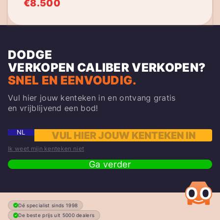
€8.500
DODGE
VERKOPEN
CALIBER
VERKOPEN?
SNEL EN EENVOUDIG.
Vul hier jouw kenteken in en ontvang gratis
en vrijblijvend een bod!
NL
Ik weet mijn kenteken niet
Ga verder
Dé specialist sinds 1998
De beste prijs uit 5000 dealers