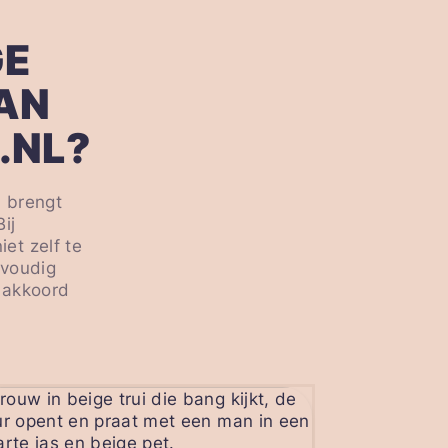
GE
AN
.NL?
n brengt
ij
et zelf te
nvoudig
e akkoord