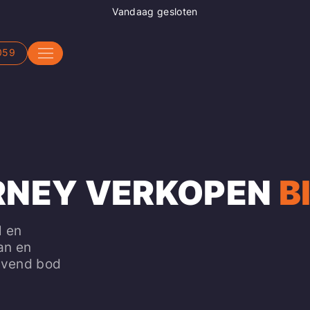
Vandaag gesloten
059
RNEY VERKOPEN
B
l en
an en
ijvend bod