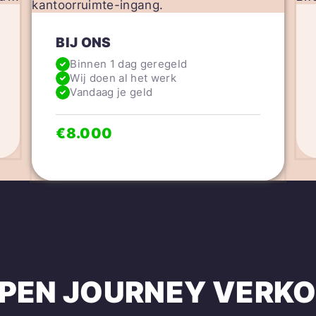
BIJ ONS
Binnen 1 dag geregeld
Wij doen al het werk
Vandaag je geld
€8.000
PEN
JOURNEY
VERKO