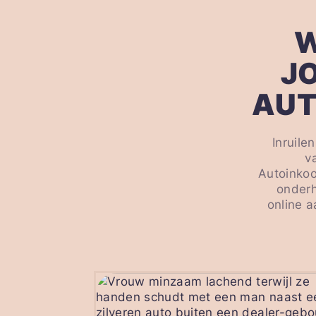
W
J
AUT
Inruile
v
Autoinkoo
onderh
online a