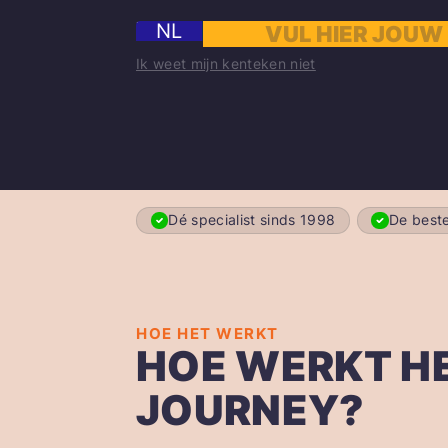
NL
Ik weet mijn kenteken niet
Dé specialist sinds 1998
De beste
HOE HET WERKT
HOE WERKT H
JOURNEY?