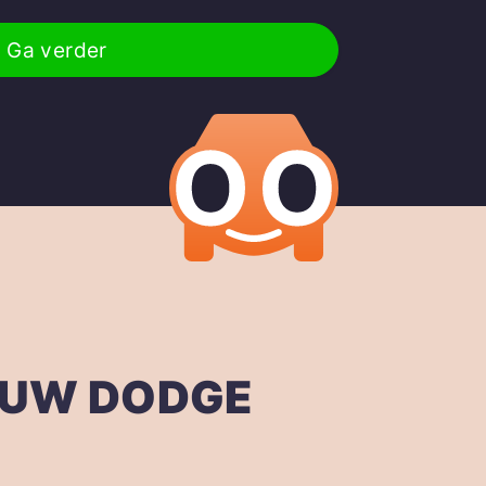
Ga verder
OUW DODGE