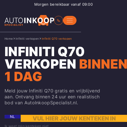
Morgen bereikbaar vanaf 09:00
Home
Infiniti verkopen
Infiniti Q70 verkopen
INFINITI Q70
VERKOPEN
BINNE
1 DAG
Meld jouw Infiniti Q70 gratis en vrijblijvend
aan. Ontvang binnen 24 uur een realistisch
bod van AutoInkoopSpecialist.nl.
NL
Ik weet mijn kenteken niet