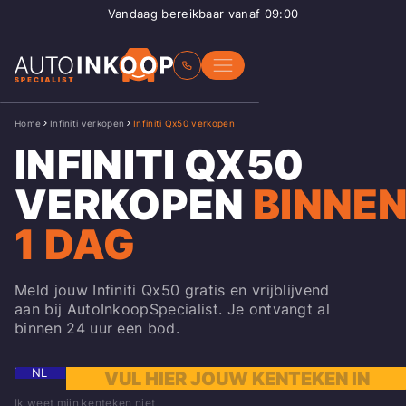
Vandaag bereikbaar vanaf 09:00
Home
Infiniti verkopen
Infiniti Qx50 verkopen
INFINITI QX50
VERKOPEN
BINNE
1 DAG
Meld jouw Infiniti Qx50 gratis en vrijblijvend
aan bij AutoInkoopSpecialist. Je ontvangt al
binnen 24 uur een bod.
NL
Ik weet mijn kenteken niet