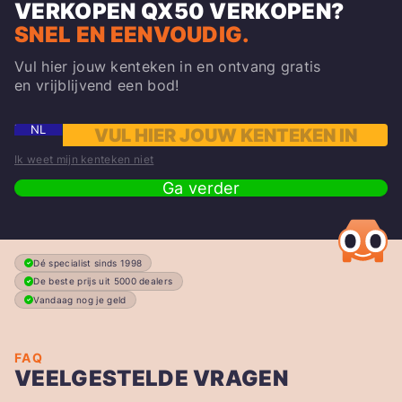
VERKOPEN
QX50
VERKOPEN?
SNEL EN EENVOUDIG.
Vul hier jouw kenteken in en ontvang gratis
en vrijblijvend een bod!
NL
Ik weet mijn kenteken niet
Ga verder
Dé specialist sinds 1998
De beste prijs uit 5000 dealers
Vandaag nog je geld
FAQ
VEELGESTELDE VRAGEN