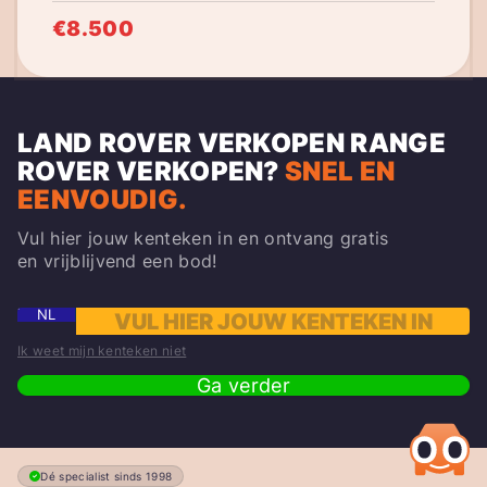
€8.500
LAND ROVER VERKOPEN
RANGE
ROVER
VERKOPEN?
SNEL EN
EENVOUDIG.
Vul hier jouw kenteken in en ontvang gratis
en vrijblijvend een bod!
NL
Ik weet mijn kenteken niet
Ga verder
Dé specialist sinds 1998