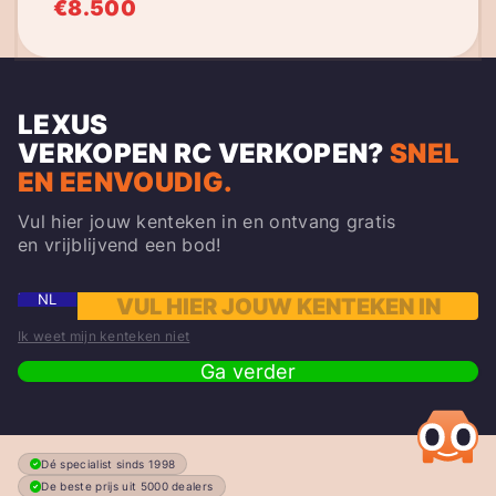
€8.500
LEXUS
VERKOPEN
RC
VERKOPEN?
SNEL
EN EENVOUDIG.
Vul hier jouw kenteken in en ontvang gratis
en vrijblijvend een bod!
NL
Ik weet mijn kenteken niet
Ga verder
Dé specialist sinds 1998
De beste prijs uit 5000 dealers