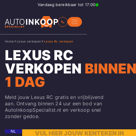
Vandaag bereikbaar tot 17:00
Home
Lexus verkopen
Lexus Rc verkopen
LEXUS RC
VERKOPEN
BINNE
1 DAG
Meld jouw Lexus RC gratis en vrijblijvend
aan. Ontvang binnen 24 uur een bod van
AutoInkoopSpecialist.nl en verkoop snel
zonder gedoe.
NL