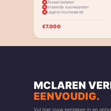
Teveel betalen
Vreemde voorwaarden
Lagere inruilwaarde
€7.000
MCLAREN VER
EENVOUDIG.
Vul hier jouw kenteken in en ontv