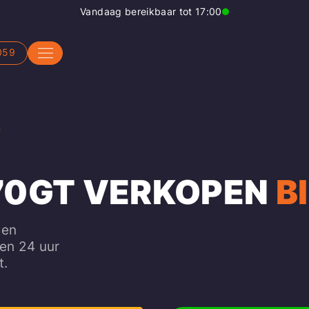
Vandaag bereikbaar tot 17:00
059
n
70GT VERKOPEN
B
 en
nen 24 uur
t.