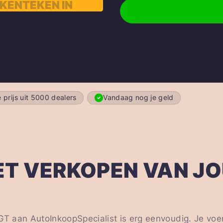
 prijs uit 5000 dealers
Vandaag nog je geld
ET VERKOPEN VAN J
 aan AutoInkoopSpecialist is erg eenvoudig. Je voer