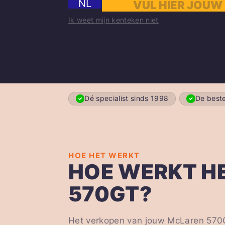
NL
Ik weet mijn kenteken niet
Dé specialist sinds 1998
De beste
HOE HET WERKT
HOE WERKT H
570GT?
Het verkopen van jouw McLaren 570GT