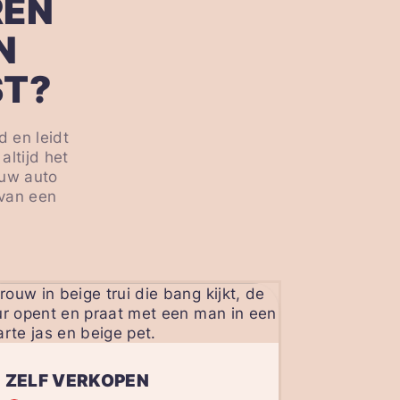
REN
N
ST?
d en leidt
altijd het
ouw auto
 van een
ZELF VERKOPEN