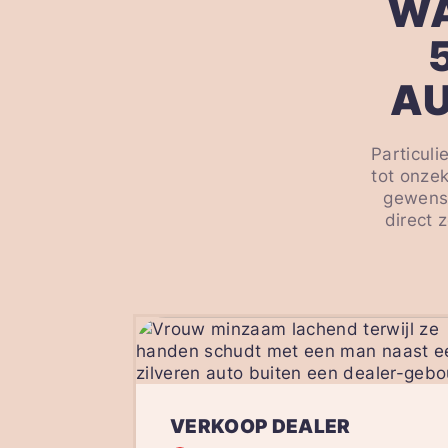
WA
AU
Particuli
tot onzek
gewenst
direct 
VERKOOP DEALER