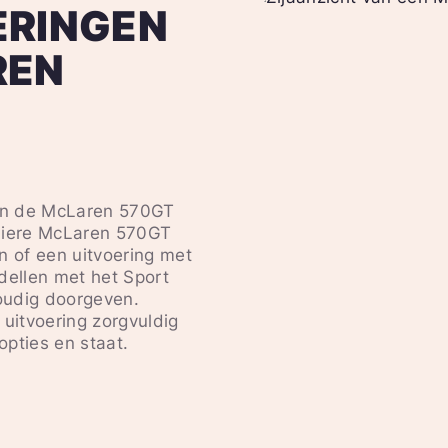
ERINGEN
REN
van de McLaren 570GT
uliere McLaren 570GT
 of een uitvoering met
ellen met het Sport
oudig doorgeven.
 uitvoering zorgvuldig
pties en staat.