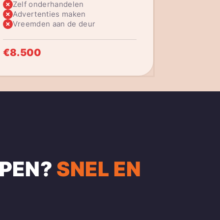
Zelf onderhandelen
Advertenties maken
Vreemden aan de deur
€8.500
PEN?
SNEL EN