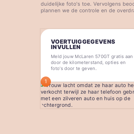
duidelijke foto's toe. Vervolgens be
plannen we de controle en de overdra
VOERTUIGGEGEVENS
INVULLEN
Meld jouw McLaren 570GT gratis aan
door de kilometerstand, opties en
foto's door te geven.
1