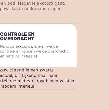
 een bod. Nadat je akkoord gaat,
ingewikkelde onderhandelingen.
CONTROLE EN
OVERDRACHT
Na jouw akkoord plannen we de
controle en ronden we de overdracht
en betaling netjes af.