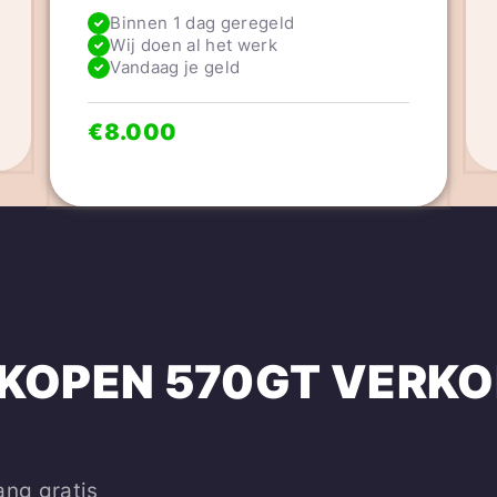
Binnen 1 dag geregeld
Wij doen al het werk
Vandaag je geld
€8.000
KOPEN
570GT
VERKO
ang gratis