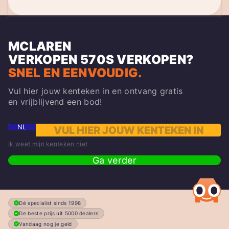
MCLAREN
VERKOPEN
570S
VERKOPEN?
SNEL EN EENVOUDIG.
Vul hier jouw kenteken in en ontvang gratis
en vrijblijvend een bod!
NL
Ik weet mijn kenteken niet
Ga verder
Dé specialist sinds 1998
De beste prijs uit 5000 dealers
Vandaag nog je geld