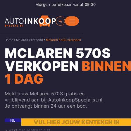
Morgen bereikbaar vanaf 09:00
Home
Mclaren verkopen
Mclaren 570S verkopen
MCLAREN 570S
VERKOPEN
BINNE
1 DAG
Meld jouw McLaren 570S gratis en
vrijblijvend aan bij AutoInkoopSpecialist.nl.
Je ontvangt binnen 24 uur een bod.
NL
Ik weet mijn kenteken niet