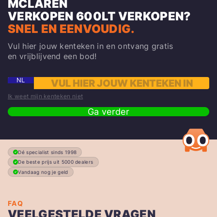
MCLAREN
VERKOPEN
600LT
VERKOPEN?
SNEL EN EENVOUDIG.
Vul hier jouw kenteken in en ontvang gratis
en vrijblijvend een bod!
NL
Ik weet mijn kenteken niet
Ga verder
Dé specialist sinds 1998
De beste prijs uit 5000 dealers
Vandaag nog je geld
FAQ
VEELGESTELDE VRAGEN