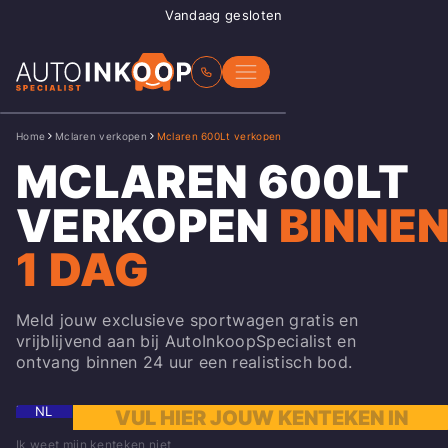
Vandaag gesloten
Home
Mclaren verkopen
Mclaren 600Lt verkopen
MCLAREN 600LT
VERKOPEN
BINNE
1 DAG
Meld jouw exclusieve sportwagen gratis en
vrijblijvend aan bij AutoInkoopSpecialist en
ontvang binnen 24 uur een realistisch bod.
NL
Ik weet mijn kenteken niet