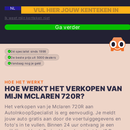
NL
Ik weet mijn kenteken niet
Ga verder
Dé specialist sinds 1998
De beste prijs uit 5000 dealers
Vandaag nog je geld
HOE HET WERKT
HOE WERKT HET VERKOPEN VAN
MIJN MCLAREN 720R?
Het verkopen van je Mclaren 720R aan
AutoInkoopSpecialist is erg eenvoudig. Je meldt
jouw auto gratis aan door de voertuiggegevens en
foto's in te vullen. Binnen 24 uur ontvang je een