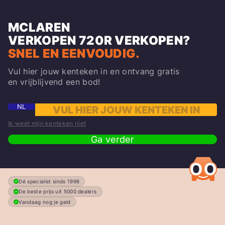
MCLAREN
VERKOPEN
720R
VERKOPEN?
SNEL EN EENVOUDIG.
Vul hier jouw kenteken in en ontvang gratis
en vrijblijvend een bod!
NL
Ik weet mijn kenteken niet
Ga verder
Dé specialist sinds 1998
De beste prijs uit 5000 dealers
Vandaag nog je geld