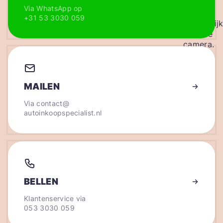
Via WhatsApp op
+31 53 3030 059
MAILEN
Via
contact@
autoinkoopspecialist.nl
BELLEN
Klantenservice via
053 3030 059