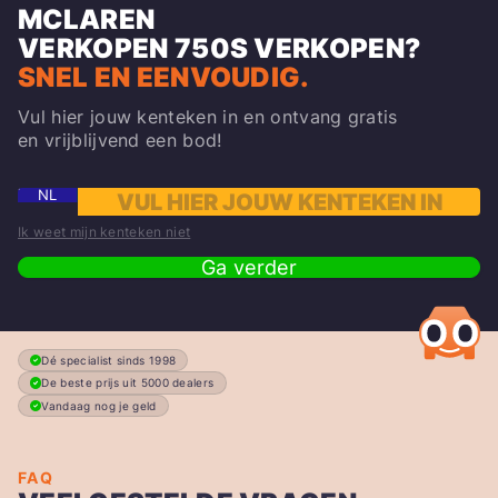
MCLAREN
VERKOPEN
750S
VERKOPEN?
SNEL EN EENVOUDIG.
Vul hier jouw kenteken in en ontvang gratis
en vrijblijvend een bod!
NL
Ik weet mijn kenteken niet
Ga verder
Dé specialist sinds 1998
De beste prijs uit 5000 dealers
Vandaag nog je geld
FAQ