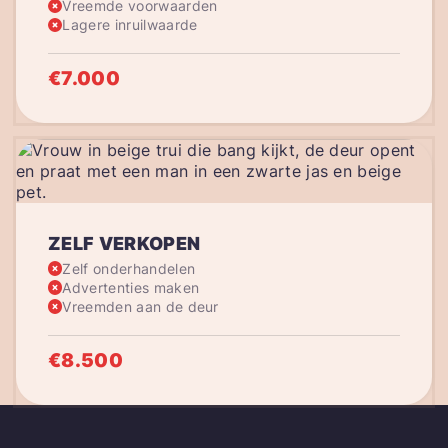
Vreemde voorwaarden
Lagere inruilwaarde
€7.000
ZELF VERKOPEN
Zelf onderhandelen
Advertenties maken
Vreemden aan de deur
€8.500