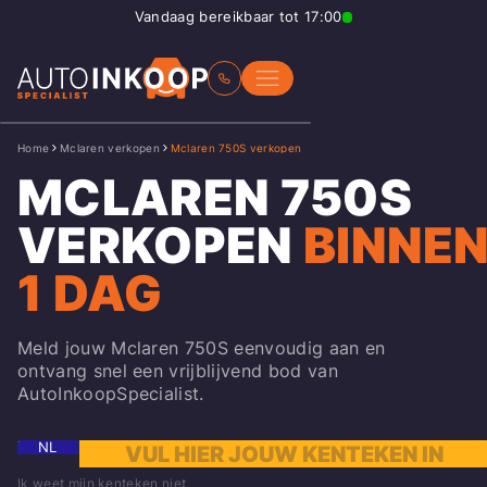
Vandaag bereikbaar tot 17:00
Home
Mclaren verkopen
Mclaren 750S verkopen
MCLAREN 750S
VERKOPEN
BINNE
1 DAG
Meld jouw Mclaren 750S eenvoudig aan en
ontvang snel een vrijblijvend bod van
AutoInkoopSpecialist.
NL
Ik weet mijn kenteken niet