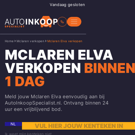
Vandaag gesloten
Home
Mclaren verkopen
Mclaren Elva verkopen
MCLAREN ELVA
VERKOPEN
BINNE
1 DAG
Meld jouw Mclaren Elva eenvoudig aan bij
AutoInkoopSpecialist.nl. Ontvang binnen 24
uur een vrijblijvend bod.
NL
Ik weet mijn kenteken niet