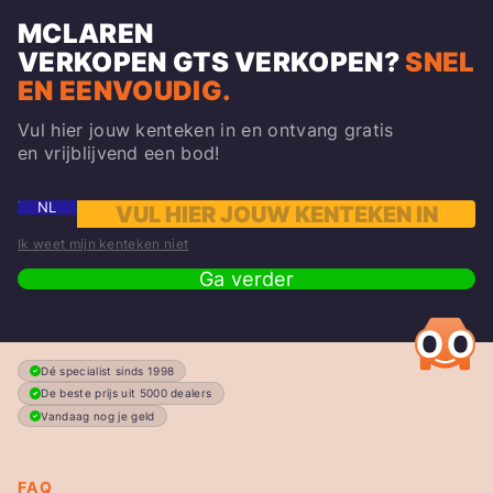
MCLAREN
VERKOPEN
GTS
VERKOPEN?
SNEL
EN EENVOUDIG.
Vul hier jouw kenteken in en ontvang gratis
en vrijblijvend een bod!
NL
Ik weet mijn kenteken niet
Ga verder
Dé specialist sinds 1998
De beste prijs uit 5000 dealers
Vandaag nog je geld
FAQ