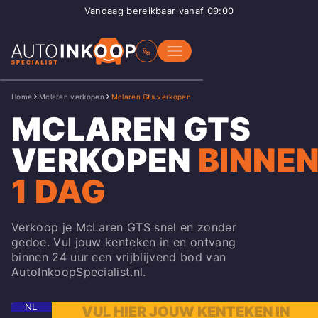
Vandaag bereikbaar vanaf 09:00
Home
Mclaren verkopen
Mclaren Gts verkopen
MCLAREN GTS
VERKOPEN
BINNE
1 DAG
Verkoop je McLaren GTS snel en zonder
gedoe. Vul jouw kenteken in en ontvang
binnen 24 uur een vrijblijvend bod van
AutoInkoopSpecialist.nl.
NL