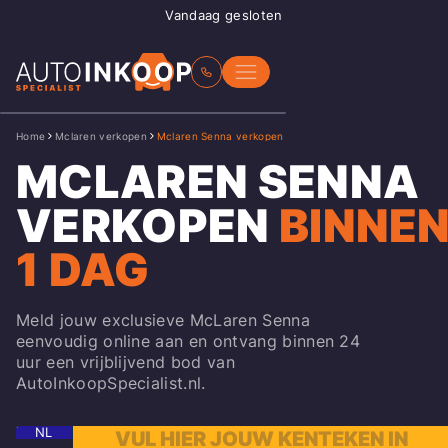
Vandaag gesloten
Home
Mclaren verkopen
Mclaren Senna verkopen
MCLAREN SENNA
VERKOPEN
BINNE
1 DAG
Meld jouw exclusieve McLaren Senna
eenvoudig online aan en ontvang binnen 24
uur een vrijblijvend bod van
AutoInkoopSpecialist.nl.
NL