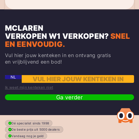
MCLAREN
VERKOPEN
W1
VERKOPEN?
SNEL
EN EENVOUDIG.
Vul hier jouw kenteken in en ontvang gratis
en vrijblijvend een bod!
NL
Ik weet mijn kenteken niet
Ga verder
Dé specialist sinds 1998
De beste prijs uit 5000 dealers
Vandaag nog je geld