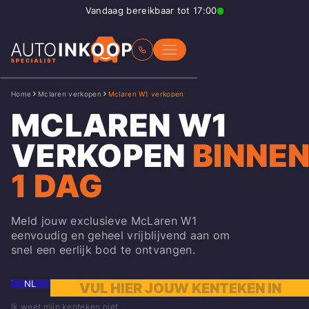
Vandaag bereikbaar tot 17:00
Home
Mclaren verkopen
Mclaren W1 verkopen
MCLAREN W1
VERKOPEN
BINNE
1 DAG
Meld jouw exclusieve McLaren W1
eenvoudig en geheel vrijblijvend aan om
snel een eerlijk bod te ontvangen.
NL
Ik weet mijn kenteken niet