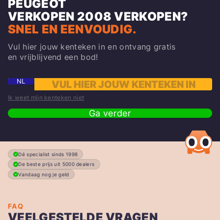
PEUGEOT
VERKOPEN
2008
VERKOPEN?
SNEL EN EENVOUDIG.
Vul hier jouw kenteken in en ontvang gratis
en vrijblijvend een bod!
NL
Ik weet mijn kenteken niet
Ga verder
Dé specialist sinds 1998
De beste prijs uit 5000 dealers
Vandaag nog je geld
FAQ
VEELGESTELDE VRAGEN