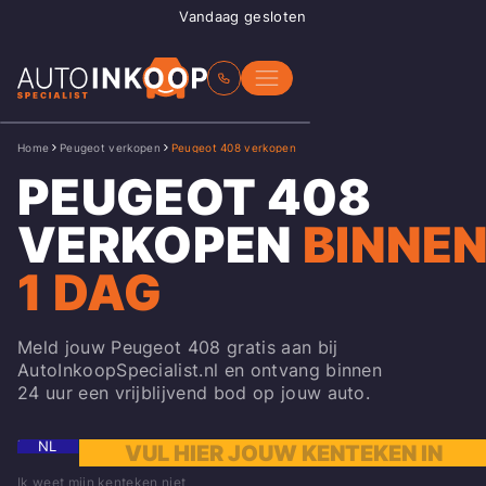
Vandaag gesloten
Home
Peugeot verkopen
Peugeot 408 verkopen
PEUGEOT 408
VERKOPEN
BINNE
1 DAG
Meld jouw Peugeot 408 gratis aan bij
AutoInkoopSpecialist.nl en ontvang binnen
24 uur een vrijblijvend bod op jouw auto.
NL
Ik weet mijn kenteken niet