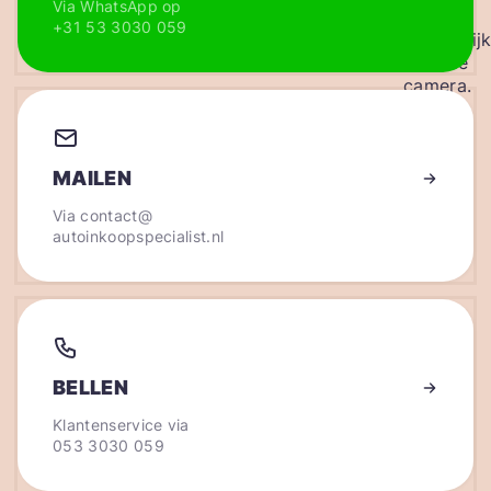
Via WhatsApp op
+31 53 3030 059
MAILEN
Via
contact@
autoinkoopspecialist.nl
BELLEN
Klantenservice via
053 3030 059