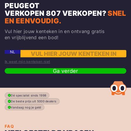
PEUGEOT
VERKOPEN
807
VERKOPEN?
SNEL
EN EENVOUDIG.
Vul hier jouw kenteken in en ontvang gratis
en vrijblijvend een bod!
NL
Ik weet mijn kenteken niet
Ga verder
Dé specialist sinds 1998
De beste prijs uit 5000 dealers
Vandaag nog je geld
FAQ