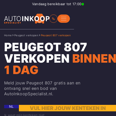
Vandaag bereikbaar tot 17:00
Home
Peugeot verkopen
Peugeot 807 verkopen
PEUGEOT 807
VERKOPEN
BINNE
1 DAG
Meld jouw Peugeot 807 gratis aan en
ontvang snel een bod van
AutoInkoopSpecialist.nl.
NL
Ik weet mijn kenteken niet