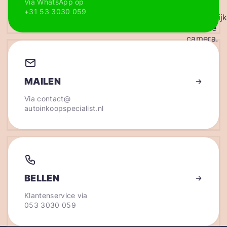
Via WhatsApp op
+31 53 3030 059
MAILEN
Via
contact@
autoinkoopspecialist.nl
BELLEN
Klantenservice via
053 3030 059