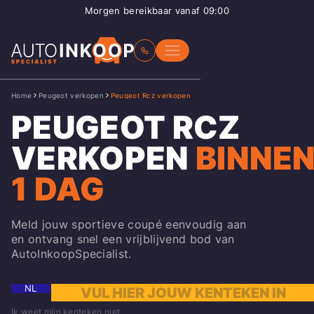
Morgen bereikbaar vanaf 09:00
Home
Peugeot verkopen
Peugeot Rcz verkopen
PEUGEOT RCZ
VERKOPEN
BINNE
1 DAG
Meld jouw sportieve coupé eenvoudig aan
en ontvang snel een vrijblijvend bod van
AutoInkoopSpecialist.
NL
Ik weet mijn kenteken niet