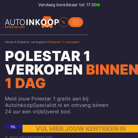
Vandaag bereikbaar tot 17:00
Home
Polestar verkopen
Polestar 1 verkopen
POLESTAR 1
VERKOPEN
BINNE
1 DAG
Meld jouw Polestar 1 gratis aan bij
AutoInkoopSpecialist.nl en ontvang binnen
24 uur een vrijblijvend bod.
NL
Ik weet mijn kenteken niet