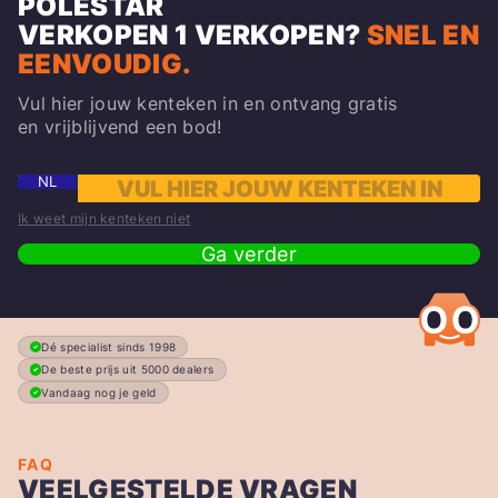
POLESTAR
VERKOPEN
1
VERKOPEN?
SNEL EN
EENVOUDIG.
Vul hier jouw kenteken in en ontvang gratis
en vrijblijvend een bod!
NL
Ik weet mijn kenteken niet
Ga verder
Dé specialist sinds 1998
De beste prijs uit 5000 dealers
Vandaag nog je geld
FAQ
VEELGESTELDE VRAGEN