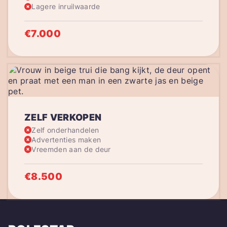
Lagere inruilwaarde
€7.000
ZELF VERKOPEN
Zelf onderhandelen
Advertenties maken
Vreemden aan de deur
€8.500