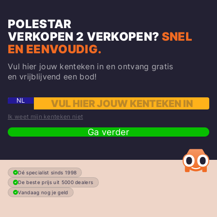
POLESTAR
VERKOPEN
2
VERKOPEN?
SNEL
EN EENVOUDIG.
Vul hier jouw kenteken in en ontvang gratis
en vrijblijvend een bod!
NL
Ik weet mijn kenteken niet
Ga verder
Dé specialist sinds 1998
De beste prijs uit 5000 dealers
Vandaag nog je geld